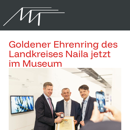
Goldener Ehrenring des
Landkreises Naila jetzt
im Museum