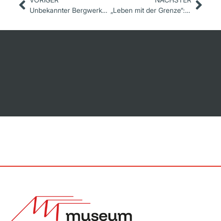
Unbekannter Bergwerksplan von Naila im Spreewald aufgetaucht
„Leben mit der Grenze“: Museum Naila und Hochfranken-Gymnasium kooperieren – Schüler suchen Zeitzeuginnen und Zeitzeugen